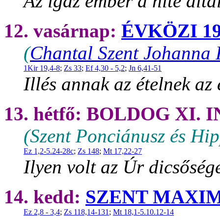
Az igaz ember a hite által
12. vasárnap:
ÉVKÖZI 1
(
Chantal Szent Johanna 
1Kir 19,4-8
;
Zs 33
;
Ef 4,30 - 5,2
;
Jn 6,41-51
Illés annak az ételnek az
13. hétfő: BOLDOG XI. 
(Szent Ponciánusz és Hip
Ez 1,2-5.24-28c
;
Zs 148
;
Mt 17,22-27
Ilyen volt az Úr dicsőség
14. kedd:
SZENT MAXIM
Ez 2,8 - 3,4
;
Zs 118,14-131
;
Mt 18,1-5.10.12-14