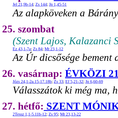
Jel 21,9b-14
;
Zs 144
;
Jn 1,45-51
Az alapköveken a Bárány 
25. szombat
(Szent Lajos, Kalazanci S
Ez 43,1-7a
;
Zs 84
;
Mt 23,1-12
Az Úr dicsősége bement
26. vasárnap:
ÉVKÖZI 2
Józs 24,1-2a.15-17.18b
;
Zs 33
;
Ef 5,21-32
;
Jn 6,60-69
Válasszátok ki még ma, h
27. hétfő:
SZENT MÓNI
2Tessz 1,1-5.11b-12
;
Zs 95
;
Mt 23,13-22