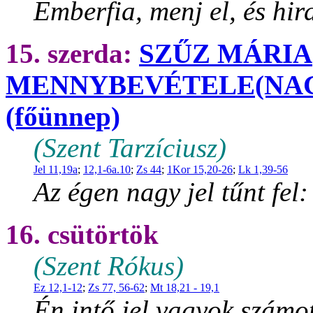
Emberfia, menj el, és hir
15. szerda:
SZŰZ MÁRIA
MENNYBEVÉTELE(NA
(főünnep)
(Szent Tarzíciusz)
Jel 11,19a
;
12,1-6a.10
;
Zs 44
;
1Kor 15,20-26
;
Lk 1,39-56
Az égen nagy jel tűnt fel:
16. csütörtök
(Szent Rókus)
Ez 12,1-12
;
Zs 77, 56-62
;
Mt 18,21 - 19,1
Én intő jel vagyok számo