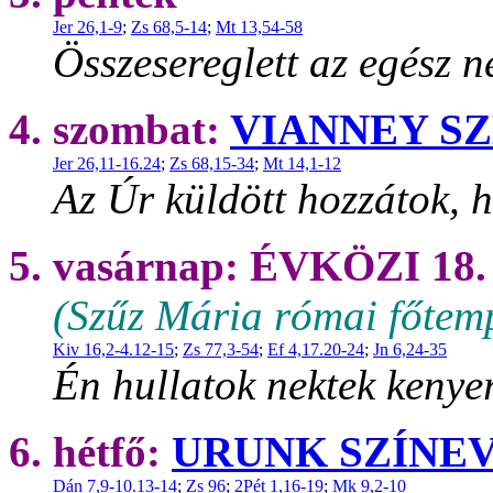
Jer 26,1-9
;
Zs 68,5-14
;
Mt 13,54-58
Összesereglett az egész 
4. szombat:
VIANNEY S
Jer 26,11-16.24
;
Zs 68,15-34
;
Mt 14,1-12
Az Úr küldött hozzátok, h
5. vasárnap: ÉVKÖZI 1
(Szűz Mária római főtem
Kiv 16,2-4.12-15
;
Zs 77,3-54
;
Ef 4,17.20-24
;
Jn 6,24-35
Én hullatok nektek kenye
6. hétfő:
URUNK SZÍNEV
Dán 7,9-10.13-14
;
Zs 96
;
2Pét 1,16-19
;
Mk 9,2-10