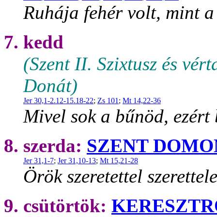
Ruhája fehér volt, mint a
7. kedd
(Szent II. Szixtusz és vér
Donát)
Jer 30,1-2.12-15.18-22
;
Zs 101
;
Mt 14,22-36
Mivel sok a bűnöd, ezért
8. szerda:
SZENT DOMO
Jer 31,1-7
;
Jer 31,10-13
;
Mt 15,21-28
Örök szeretettel szerettel
9. csütörtök:
KERESZTR