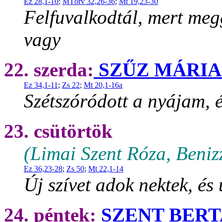
Ez 28,1-10
;
MTörv 32,26-36
;
Mt 19,23-30
Felfuvalkodtál, mert me
vagy
22. szerda:
SZŰZ MÁRIA
Ez 34,1-11
;
Zs 22
;
Mt 20,1-16a
Szétszóródott a nyájam, é
23. csütörtök
(Limai Szent Róza, Beniz
Ez 36,23-28
;
Zs 50
;
Mt 22,1-14
Új szívet adok nektek, és 
24. péntek:
SZENT BERT