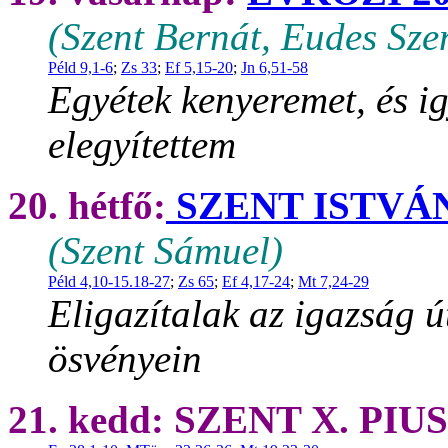
(Szent Bernát, Eudes Sze
Péld 9,1-6
;
Zs 33
;
Ef 5,15-20
;
Jn 6,51-58
Egyétek kenyeremet, és ig
elegyítettem
20. hétfő:
SZENT ISTVÁN 
(Szent Sámuel)
Péld 4,10-15.18-27
;
Zs 65
;
Ef 4,17-24
;
Mt 7,24-29
Eligazítalak az igazság ú
ösvényein
21. kedd: SZENT X. PIU