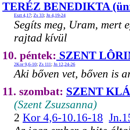
TERÉZ BENEDIKTA (ün
Eszt 4,17
;
Zs 33
;
Jn 4,19-24
Segíts meg, Uram, mert e
rajtad kívül
10. péntek:
SZENT LÔRIN
2Kor 9,6-10
;
Zs 111
;
Jn 12,24-26
Aki bőven vet, bőven is a
11. szombat:
SZENT KL
(Szent Zsuzsanna)
2
Kor 4,6-10.16-18
Jn.1