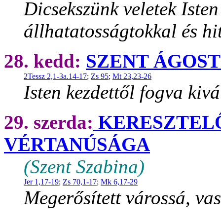
Dicsekszünk veletek Iste
állhatatosságtokkal és hi
28. kedd:
SZENT ÁGOS
2Tessz 2,1-3a.14-17
;
Zs 95
;
Mt 23,23-26
Isten kezdettől fogva kivá
29. szerda:
KERESZTELÔ
VÉRTANÚSÁGA
(Szent Szabina)
Jer 1,17-19
;
Zs 70,1-17
;
Mk 6,17-29
Megerősített várossá, vas