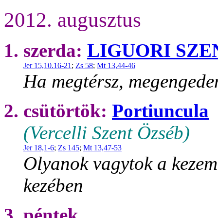
2012. augusztus
1. szerda:
LIGUORI SZE
Jer 15,10.16-21
;
Zs 58
;
Mt 13,44-46
Ha megtérsz, megengedem
2. csütörtök:
Portiuncula
(Vercelli Szent Özséb)
Jer 18,1-6
;
Zs 145
;
Mt 13,47-53
Olyanok vagytok a kezem
kezében
3. péntek