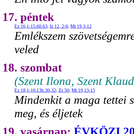
17. péntek
Ez 16,1-15.60.63
;
Iz 12, 2-6
;
Mt 19,3-12
Emlékszem szövetségemre
veled
18. szombat
(Szent Ilona, Szent Klaud
Ez 18,1-10.13b.30-32
;
Zs 50
;
Mt 19,13-15
Mindenkit a maga tettei sz
meg, és éljetek
19. vasárnap:
ÉVKÖZI 2