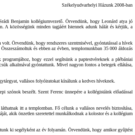
Székelyudvarhelyi Házunk 2008-ban
r. Srádi Benjamin kollégiumvezető. Örvendünk, hogy Leonárd atya jó
n. A közösségünk minden tagjáért Istennek adunk hálát és kérjük, a
 volt. Örvendünk, hogy rendszeres szentmisével, gyóntatással a hívek
ek. Összeszámoltuk és ebben az évben, templomunkban 35 000 áldozás
 programjához, hogy ezzel segítsünk a paptestvéreknek a plébániai
úcsúk alkalmával gyóntattunk. Mivel nagyon fontos a betegek ellátása,
ytárgyat, vallásos folyóiratokat kínálunk a kedves híveknek.
pi szónok beszélt. Szent Ferenc ünnepére a kollégistáink előadással
áthatnak itt a templomban. Fő célunk a vallásos nevelés biztosítása,
t, akik önzetlen szeretettel munkálkodnak a kolostor és a kollégium
tunk ki segélyként az év folyamán. Örvendünk, hogy amikor gyûjtést