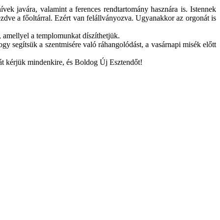
vek javára, valamint a ferences rendtartomány hasznára is. Istennek
kezdve a főoltárral. Ezért van felállványozva. Ugyanakkor az orgonát is
 amellyel a templomunkat díszíthetjük.
 segítsük a szentmisére való ráhangolódást, a vasárnapi misék előtt
át kérjük mindenkire, és Boldog Új Esztendőt!