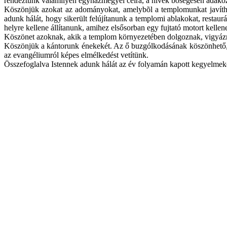
rendeztünk valamilyen egyházmegyei célra, a hívek bõségesen adakozt
Köszönjük azokat az adományokat, amelybõl a templomunkat javíthatt
adunk hálát, hogy sikerült felújítanunk a templomi ablakokat, restaurá
helyre kellene állítanunk, amihez elsősorban egy fujtató motort kellen
Köszönet azoknak, akik a templom környezetében dolgoznak, vigyáznak 
Köszönjük a kántorunk énekekét. Az ő buzgólkodásának köszönhető, h
az evangéliumról képes elmélkedést vetítünk.
Összefoglalva Istennek adunk hálát az év folyamán kapott kegyelmeké