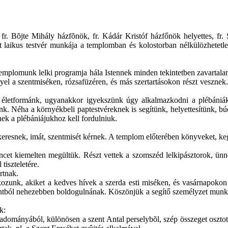
fr. Bõjte Mihály házfõnök, fr. Kádár Kristóf házfőnök helyettes, f
t laikus testvér munkája a templomban és kolostorban nélkülözhetetle
templomunk lelki programja hála Istennek minden tekintetben zavartalan
yel a szentmiséken, rózsafüzéren, és más szertartásokon részt veszn
s életformánk, ugyanakkor igyekszünk úgy alkalmazkodni a plébániák
unk. Néha a környékbeli paptestvéreknek is segítünk, helyettesítünk, b
nek a plébániájukhoz kell fordulniuk.
eresnek, imát, szentmisét kérnek. A templom előterében könyveket, keg
cet kiemelten megültük. Részt vettek a szomszéd lelkipásztorok, ünne
 tiszteletére.
rtnak.
ozunk, akiket a kedves hívek a szerda esti miséken, és vasárnapokon l
ntból nehezebben boldogulnának. Köszönjük a segítő személyzet munkájá
k:
dományából, különösen a szent Antal perselybõl, szép összeget osztot