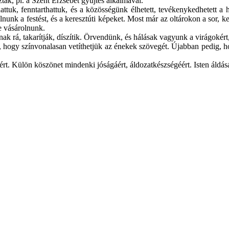
ak, pl. a Szent Erzsébet gyûjtés alkalmával.
uk, fenntarthattuk, és a közösségünk élhetett, tevékenykedhetett a hí
lnunk a festést, és a keresztúti képeket. Most már az oltárokon a sor, 
e vásárolnunk.
rá, takarítják, díszítik. Örvendünk, és hálásak vagyunk a virágokért,
ogy színvonalasan vetíthetjük az énekek szövegét. Újabban pedig, hogy
rt. Külön köszönet mindenki jóságáért, áldozatkészségéért. Isten áldás