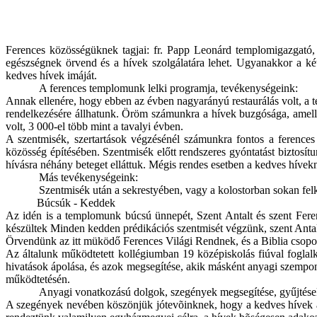
Ferences közösségüknek tagjai: fr. Papp Leonárd templomigazgató, 
egészségnek örvend és a hívek szolgálatára lehet. Ugyanakkor a ké
kedves hívek imáját.
A ferences templomunk lelki programja, tevékenységeink:
Annak ellenére, hogy ebben az évben nagyarányú restaurálás volt, a 
rendelkezésére állhatunk. Öröm számunkra a hívek buzgósága, amell
volt, 3 000-el több mint a tavalyi évben.
A szentmisék, szertartások végzésénél számunkra fontos a ference
közösség építésében. Szentmisék előtt rendszeres gyóntatást biztosít
hívásra néhány beteget elláttuk. Mégis rendes esetben a kedves hívek
Más tevékenységeink:
Szentmisék után a sekrestyében, vagy a kolostorban sokan felk
Búcsúk - Keddek
Az idén is a templomunk búcsú ünnepét, Szent Antalt és szent Feren
készültek Minden kedden prédikációs szentmisét végzünk, szent Antal
Örvendünk az itt müködő Ferences Világi Rendnek, és a Biblia csopo
Az általunk működtetett kollégiumban 19 középiskolás fiúval foglalk
hivatások ápolása, és azok megsegítése, akik másként anyagi szempo
működtetésén.
Anyagi vonatkozású dolgok, szegények megsegítése, gyűjtése
A szegények nevében köszönjük jótevõinknek, hogy a kedves hívek a