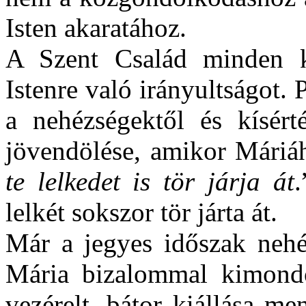
Isten akaratához.
A Szent Család minden k
Istenre való irányultságot.
a nehézségektől és kísért
jövendölése, amikor Máriá
te lelkedet is tör járja át
.
lelkét sokszor tör járta át.
Már a jegyes időszak nehé
Mária bizalommal kimondot
vezérelt, bátor kiállása m