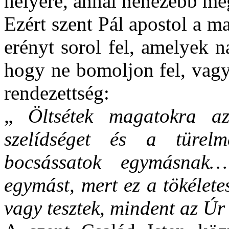
helyére, annál nehezebb meg
Ezért szent Pál apostol a m
erényt sorol fel, amelyek 
hogy ne bomoljon fel, vagy 
rendezettség:
„
Öltsétek magatokra a
szelídséget és a türelm
bocsássatok egymásnak…
egymást, mert ez a tökélet
vagy tesztek, mindent az Úr