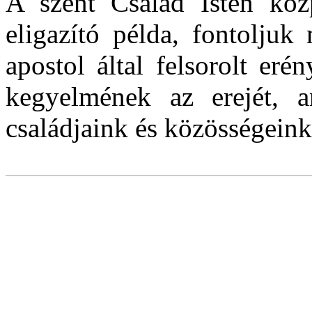
A szent Család Isten köz
eligazító példa, fontoljuk
apostol által felsorolt eré
kegyelmének az erejét, a
családjaink és közösségein