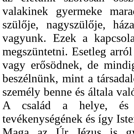
valakinek gyermeke marad
szülője, nagyszülője, háza
vagyunk. Ezek a kapcsola
megszüntetni. Esetleg arró
vagy erősödnek, de mindig
beszélnünk, mint a társada
személy benne és általa való
A család a helye, és k
tevékenységének és így Iste
Maga az Úr Jézus is gy