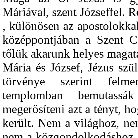
Máriával, szent Józseffel. 
, különösen az apostolokka
középpontjában a Szent Cs
tőlük akarunk helyes magata
Mária és József, Jézus szü
törvénye szerint felm
templomban bemutassá
megerősíteni azt a tényt, h
került. Nem a világhoz, ne
nem a közgondolkodáshoz a