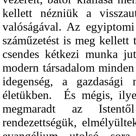
kellett nézniük a visszaut
valóságával. Az egyiptomi
száműzetést is meg kellett
csendes kétkezi munka jut
modern társadalom minden n
idegenség, a gazdasági n
életükben. És mégis, ily
megmaradt az Istentő
rendezettségük, elmélyülte
evangélium utolsó sora