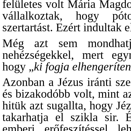
felületes volt Mária Magd
vállalkoztak, hogy pót
szertartást. Ezért indultak e
Még azt sem mondhatj
nehézségekkel, mert egym
hogy „
ki fogja elhengeríten
Azonban a Jézus iránti sz
és bizakodóbb volt, mint a
hitük azt sugallta, hogy Jé
takarhatja el szikla sir.
emberi erőfeszítéssel le