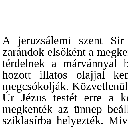
A jeruzsálemi szent Sir 
zarándok elsőként a megken
térdelnek a márvánnyal be
hozott illatos olajjal 
megcsókolják. Közvetlenül 
Úr Jézus testét erre a 
megkenték az ünnep beáll
sziklasírba helyezték. M