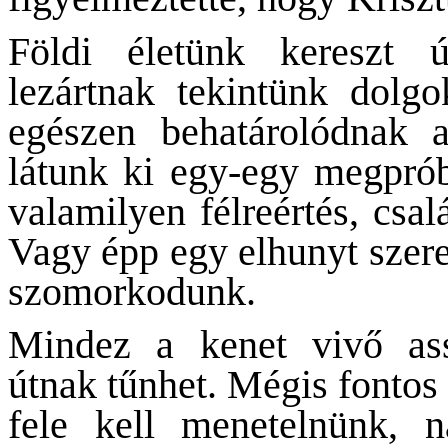
Földi életünk kereszt ú
lezártnak tekintünk dolg
egészen behatárolódnak a
látunk ki egy-egy megprób
valamilyen félreértés, csa
Vagy épp egy elhunyt szere
szomorkodunk.
Mindez a kenet vivő ass
útnak tűnhet. Mégis fontos
fele kell menetelnünk, n