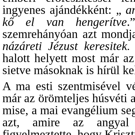
ingyenes ajándékként: „
a
kő el van hengerítve
szemrehányóan azt mondja
názáreti Jézust keresitek.
halott helyett most már az
sietve másoknak is hírül kel
A ma esti szentmisével v
már az örömteljes húsvéti a
mise, a mai evangélium seg
azt, amire az angyal
figyelmeztette, hogy Kriszt