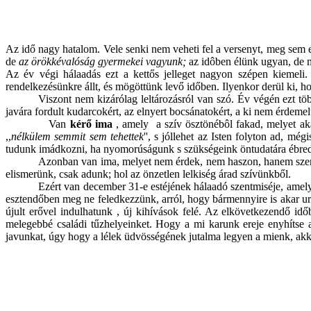
Az idő nagy hatalom. Vele senki nem veheti fel a versenyt, meg sem e
de
az örökkévalóság gyermekei vagyunk;
az idôben élünk ugyan, de m
Az év végi hálaadás ezt a kettős jelleget nagyon szépen kiemeli. 
rendelkezésünkre állt, és mögöttünk levő időben. Ilyenkor derül ki, h
Viszont nem kizárólag leltározásról van szó. Év végén ezt t
javára fordult kudarcokért, az elnyert bocsánatokért, a ki nem érdemelt
Van
kérő ima
, amely a szív ösztönébôl fakad, melyet aká
,,
nélkülem semmit sem tehettek
'', s jóllehet az Isten folyton ad, mégi
tudunk imádkozni, ha nyomorúságunk s szükségeink öntudatára ébredün
Azonban van ima, melyet nem érdek, nem haszon, hanem szeretet
elismerünk, csak adunk; hol az önzetlen lelkiség árad szívünkből.
Ezért van december 31-e estéjének hálaadó szentmiséje, amely a
esztendőben meg ne feledkezzünk, arról, hogy bármennyire is akar ural
újult erővel indulhatunk , új kihívások felé. Az elkövetkezendő id
melegebbé családi tűzhelyeinket. Hogy a mi karunk ereje enyhítse a
javunkat, úgy hogy a lélek üdvösségének jutalma legyen a mienk, akk