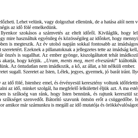
lőzheti. Lehet velünk, vagy dolgozhat ellenünk, de a hatása alól nem 
égis az idô fölé emelkedünk.
Ilyenkor szokásos a számvetés az eltelt időről. Kiviláglik, hogy le
ogy mire használtuk egyénileg és közösségileg az időnket, hogy mennyir
öbben is megteszik. Az év utolsó napján sokkal fontosabb az imádság
 szeretetért. Ezeknek a pillanatoknak a jellegzetes tette az imádság kell
r önzés is sugallhat. Az ember gyönge, kiszolgáltatott tehát imádkozi
s akarja, hogy kérjük. ,,
Uram, ments meg, mert elveszünk!
'' kiáltott
k. Az öntudatlan nem imádkozik, a kô, az állat, a hit nélküli ember.
 sugall. Szeretet az Isten, Lélek, jegyes, gyermek, jó barát iránt. Il
z idő fölé, Istenhez emel, és érvényesül keresztény voltunk időfelettis
ni az idő, minket szolgál, ha megfelelő lelkülettel éljük azt. A ma esté
őben is szűkség van ránk, hogy Isten bennünk, és rajtunk keresztül s
 szűkséget szenvedőt. Bátorító szavunk öntsön erőt a csüggedőbe. Is
or amikor már számunkra is megáll az idő mutatója és örökkévalóságot 