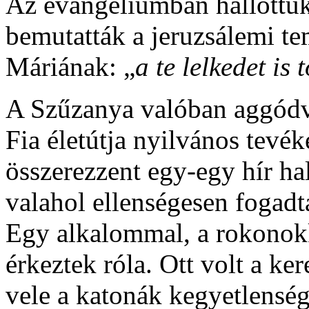
Az evangéliumban hallottuk
bemutatták a jeruzsálemi 
Máriának: „
a te lelkedet is 
A Szűzanya valóban aggódva
Fia életútja nyilvános tevé
összerezzent egy-egy hír ha
valahol ellenségesen fogadt
Egy alkalommal, a rokonokka
érkeztek róla. Ott volt a ke
vele a katonák kegyetlensége