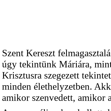
Szent Kereszt felmagasztal
úgy tekintünk Máriára, min
Krisztusra szegezett tekintett
minden élethelyzetben. Akkor
amikor szenvedett, amikor 