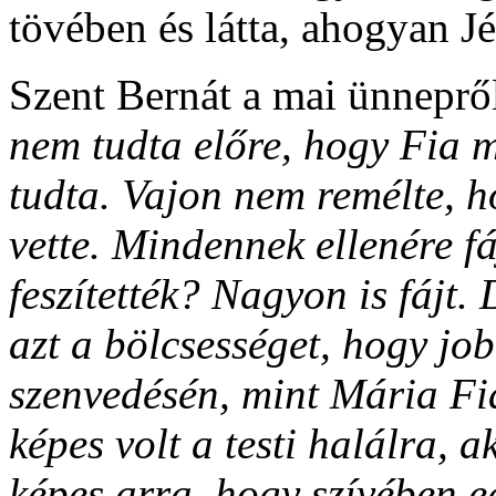
tövében és látta, ahogyan Jé
Szent Bernát a mai ünneprő
nem tudta előre, hogy Fia 
tudta. Vajon nem remélte, h
vette. Mindennek ellenére fá
feszítették? Nagyon is fájt.
azt a bölcsességet, hogy jo
szenvedésén, mint Mária F
képes volt a testi halálra, a
képes arra, hogy szívében e