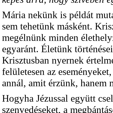
Mária nekünk is példát mut
sem tehetünk másként. Kriszt
megélnünk minden élethelyz
egyaránt. Életünk történése
Krisztusban nyernek értelme
felületesen az eseményeket
annál, amit érzünk, hanem 
Hogyha Jézussal együtt csel
szenvedéseket, a megbántá