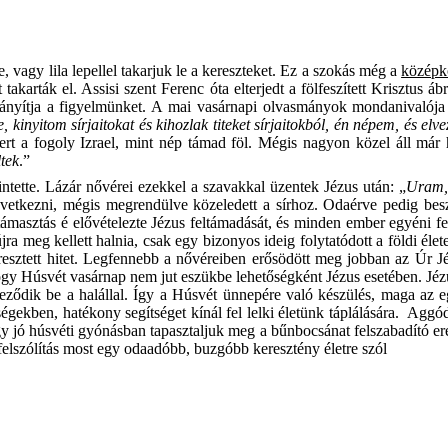
vagy lila lepellel takarjuk le a kereszteket.
Ez a szokás még a
középk
 takarták el. Assisi szent Ferenc óta elterjedt a fölfeszített Krisztu
 irányítja a figyelmünket. A mai vasárnapi olvasmányok mondanivalója 
, kinyitom sírjaitokat és kihozlak titeket sírjaitokból, én népem, és elve
ert a fogoly Izrael, mint nép támad föl. Mégis nagyon közel áll már h
ltek
.”
ntette. Lázár nővérei ezekkel a szavakkal üzentek Jézus után: „
Uram, 
vetkezni, mégis megrendülve közeledett a sírhoz. Odaérve pedig beszó
t feltámasztás é elővételezte Jézus feltámadását, és minden ember egyéni
a meg kellett halnia, csak egy bizonyos ideig folytatódott a földi élet
resztett hitet. Legfennebb a nővéreiben erősödött meg jobban az Úr J
hogy Húsvét vasárnap nem jut eszükbe lehetőségként Jézus esetében. Jé
ejeződik be a halállal. Így a Húsvét ünnepére való készülés, maga az 
égekben, hatékony segítséget kínál fel lelki életünk táplálására. Agg
 jó húsvéti gyónásban tapasztaljuk meg a bűnbocsánat felszabadító erej
felszólítás most egy odaadóbb, buzgóbb keresztény életre szól