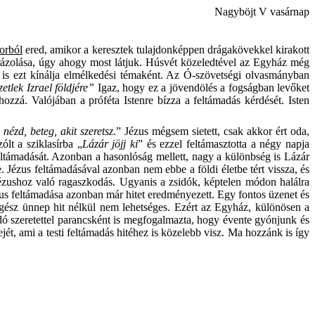
Nagyböjt V vasárnap
orból
ered, amikor a keresztek tulajdonképpen drágakövekkel kirakott
s ábrázolása, úgy ahogy most látjuk. Húsvét közeledtével az Egyház még
is ezt kínálja elmélkedési témaként.
Az Ó-szövetségi olvasmányban
zetlek Izrael földjére”
Igaz, hogy ez a jövendölés a fogságban levőket
ozzá. Valójában a próféta Istenre bízza a feltámadás kérdését. Isten
nézd, beteg, akit szeretsz
.” Jézus mégsem sietett, csak akkor ért oda,
lt a sziklasírba „
Lázár jöjj ki
” és ezzel feltámasztotta a négy napja
 feltámadását. Azonban a hasonlóság mellett, nagy a különbség is Lázár
e. Jézus feltámadásával azonban nem ebbe a földi életbe tért vissza, és
ézushoz való ragaszkodás. Ugyanis a zsidók, képtelen módon halálra
zus feltámadása azonban már hitet eredményezett. Egy fontos üzenet és
egész ünnep hit nélkül nem lehetséges. Ezért az Egyház, különösen a
ódó szeretettel parancsként is megfogalmazta, hogy évente gyónjunk és
ét, ami a testi feltámadás hitéhez is közelebb visz. Ma hozzánk is így