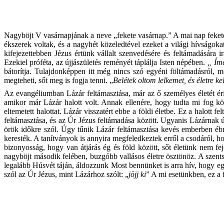
Nagyböjt V vasárnapjának a neve „fekete vasárnap.” A mai nap fekete, 
ékszerek voltak, és a nagyhét közeledtével ezeket a világi hívságokat
kifejezettebben Jézus értünk vállalt szenvedésére és feltámadására
Ezekiel próféta, az újjászületés reményét táplálja Isten népében.
„ Íme
bátorítja. Tulajdonképpen itt még nincs szó egyéni föltámadásról, m
megteheti, sőt meg is fogja tenni. „
Belétek oltom lelkemet, és életre ke
Az evangéliumban Lázár feltámasztása, már az ő személyes életét éri
amikor már Lázár halott volt. Annak ellenére, hogy tudta mi fog kö
eltemetett halottat. Lázár visszatért ebbe a földi életbe. Ez a halot
feltámasztása, és az Úr Jézus feltámadása között. Ugyanis Lázárnak újr
örök időkre szól. Úgy tűnik Lázár feltámasztása kevés emberben éb
keresték. A tanítványok is annyira megfeledkeztek erről a csodáról, 
bizonyosság, hogy van átjárás ég és föld között, sőt életünk nem f
nagyböjt második felében, buzgóbb vallásos életre ösztönöz. A szents
legalább Húsvét táján, áldozzunk Most bennünket is arra hív, hogy egy
szól az Úr Jézus, mint Lázárhoz szólt: „
jöjj ki
” A mi esetünkben, ez a 