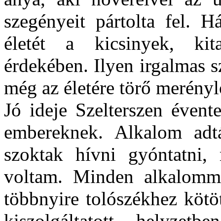
szegényeit pártolta fel. 
életét a kicsinyek, kita
érdekében. Ilyen irgalmas s
még az életére törő merényl
Jó ideje Szelterszen évent
embereknek. Alkalom adt
szoktak hívni gyóntatni,
voltam. Minden alkalomm
többnyire tolószékhez kötö
kiszolgáltatott helyzetb