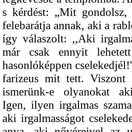
s kérdést: „
Mit gondolsz, 
felebarátja annak, aki a rab
így válaszolt: ,,Aki irgalm
már csak ennyit lehetett
hasonlóképpen cselekedjél!
farizeus mit tett. Viszo
ismerünk-e olyanokat ak
Igen, ilyen irgalmas szama
aki irgalmasságot cselekede
anya, aki nővéreivel az ut