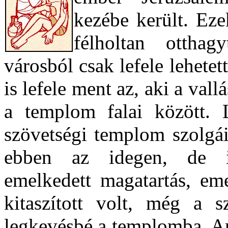
kezébe került. Ezek
félholtan otthag
városból csak lefele lehetett
is lefele ment az, aki a vall
a templom falai között. 
szövetségi templom szolgái
ebben az idegen, de i
emelkedett magatartás, eme
kitaszított volt, még a s
legkevésbé a templomba. Am