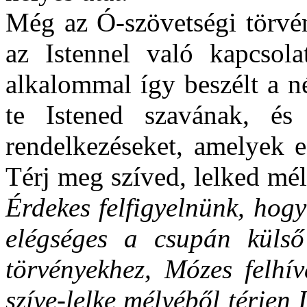
Még az Ó-szövetségi törvé
az Istennel való kapcsol
alkalommal így beszélt a n
te Istened szavának, és
rendelkezéseket, amelyek 
Térj meg szíved, lelked mél
Érdekes felfigyelnünk, hog
elégséges a csupán külső
törvényekhez, Mózes felhí
szíve-lelke mélyéből térjen