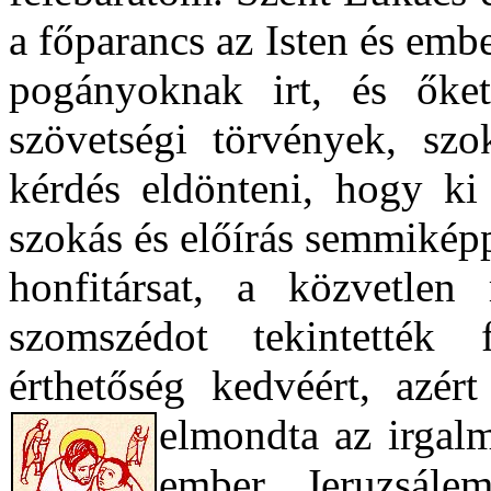
a főparancs az Isten és ember
pogányoknak irt, és őke
szövetségi törvények, szo
kérdés eldönteni, hogy ki 
szokás és előírás semmiképp
honfitársat, a közvetlen
szomszédot tekintették 
érthetőség kedvéért, azért
elmondta az
irgal
ember Jeruzsále