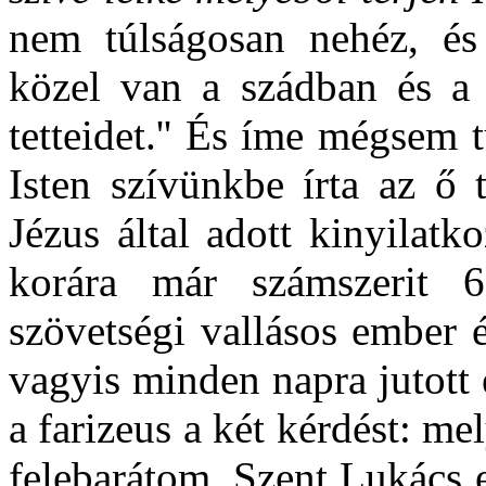
nem túlságosan nehéz, és
közel van a szádban és a 
tetteidet.''
És íme mégsem tű
Isten szívünkbe írta az ő 
Jézus által adott kinyilatk
korára már számszerit 
szövetségi
vallásos ember é
vagyis minden napra jutott eg
a farizeus a két kérdést: me
felebarátom. Szent Lukács 