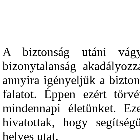
A biztonság utáni vág
bizonytalanság akadályozza
annyira igényeljük a bizto
falatot. Éppen ezért törv
mindennapi életünket. Ez
hivatottak, hogy segítsé
helyes utat.